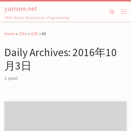
yuinore.net
Skip to content
Search
Me
BMS, Movie, Illustrations, Programming
Home
»
2016
»
10月
»
03
Daily Archives:
2016年10
月3日
1 post