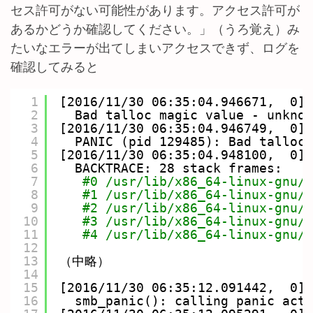
セス許可がない可能性があります。アクセス許可が
あるかどうか確認してください。」（うろ覚え）み
たいなエラーが出てしまいアクセスできず、ログを
確認してみると
1
[2016
/11/30
06:35:04.946671,  0] 
2
Bad talloc magic value - unknow
3
[2016
/11/30
06:35:04.946749,  0] 
4
PANIC (pid 129485): Bad talloc
5
[2016
/11/30
06:35:04.948100,  0] 
6
BACKTRACE: 28 stack frames:
7
#0 /usr/lib/x86_64-linux-gnu/s
8
#1 /usr/lib/x86_64-linux-gnu/s
9
#2 /usr/lib/x86_64-linux-gnu/l
10
#3 /usr/lib/x86_64-linux-gnu/l
11
#4 /usr/lib/x86_64-linux-gnu/l
12
13
（中略）
14
15
[2016
/11/30
06:35:12.091442,  0] 
16
smb_panic(): calling panic acti