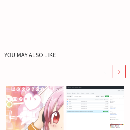
wi
ce
u
e
at
有
tt
b
m
d
e
er
o
bl
di
n
o
r
t
a
k
YOU MAY ALSO LIKE