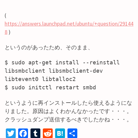
(
https://answers.launchpad.net/ubuntu/+question/29144
8
)
というのがあったため、そのまま、
$ sudo apt-get install --reinstall
libsmbclient libsmbclient-dev
libtevent0 libtalloc2
$ sudo initctl restart smbd
というように再インストールしたら使えるようにな
りました。原因はよくわかんなかったです・・・。
クラッシュダンプ送信するべきでしたかね・・・。
T
Fa
T
R
H
共