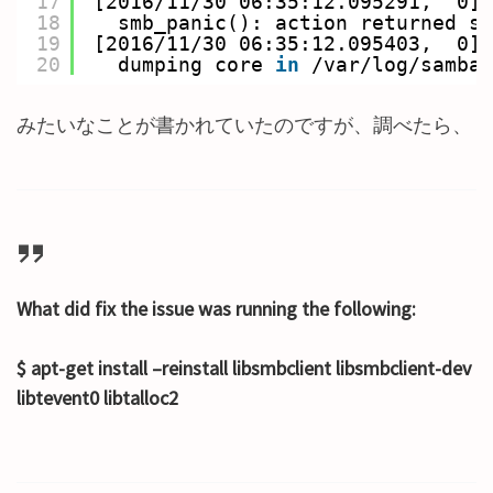
17
[2016
/11/30
06:35:12.095291,  0] 
18
smb_panic(): action returned st
19
[2016
/11/30
06:35:12.095403,  0] 
20
dumping core 
in
/var/log/samba/
みたいなことが書かれていたのですが、調べたら、
What did fix the issue was running the following:
$ apt-get install –reinstall libsmbclient libsmbclient-dev
libtevent0 libtalloc2