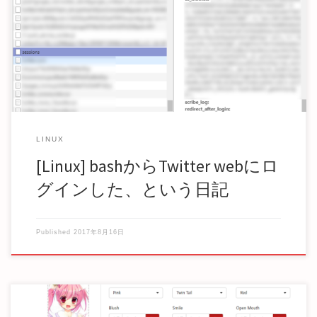
方針 ここ ( http://qiita.com/uedatakeshi/items/4660dfd […]
LINUX
[Linux] bashからTwitter webにロ
グインした、という日記
Published
2017年8月16日