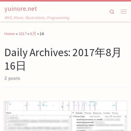
yuinore.net
Skip to content
Search
Me
BMS, Movie, Illustrations, Programming
Home
»
2017
»
8月
»
16
Daily Archives:
2017年8月
16日
2 posts