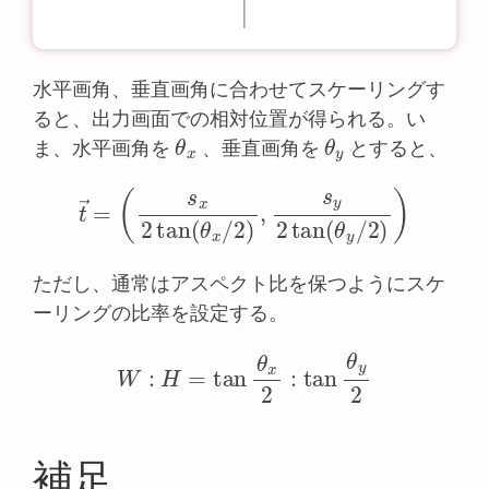
水平画角、垂直画角に合わせてスケーリングす
ると、出力画面での相対位置が得られる。い
θ
x
θ
y
ま、水平画角を
、垂直画角を
とすると、
t
→
=
(
s
x
2
tan
(
θ
x
/
2
)
,
s
y
2
tan
(
θ
y
/
2
)
)
ただし、通常はアスペクト比を保つようにスケ
ーリングの比率を設定する。
W
:
H
=
tan
θ
x
2
:
tan
θ
y
2
補足