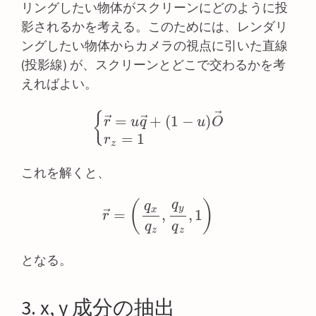
リングしたい物体がスクリーンにどのように投
影されるかを考える。このためには、レンダリ
ングしたい物体からカメラの視点に引いた直線
(投影線) が、スクリーンとどこで交わるかを考
えればよい。
{
r
→
=
u
q
→
+
(
1
−
u
)
O
→
r
z
=
1
これを解くと、
r
→
=
(
q
x
q
z
,
q
y
q
z
,
1
)
となる。
3. x, y 成分の抽出