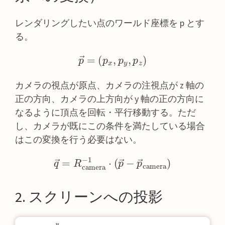
レンダリングしたい点のワールド座標を p とす
る。
p
→
=
(
p
x
,
p
y
,
p
z
)
カメラの視点が原点、カメラの注視点が z 軸の
正の方向、カメラの上方向が y 軸の正の方向に
なるように頂点を回転・平行移動する。ただ
し、カメラが既にこの条件を満たしている場合
はこの変換を行う必要はない。
q
→
=
R
camera
−
1
⋅
(
p
→
−
p
→
camera
)
2. スクリーンへの投影