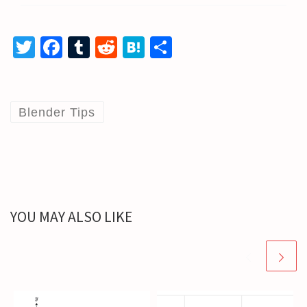
T
Fa
T
R
H
共
wi
ce
u
e
at
有
tt
b
m
d
e
er
o
bl
di
n
Blender Tips
o
r
t
a
k
YOU MAY ALSO LIKE