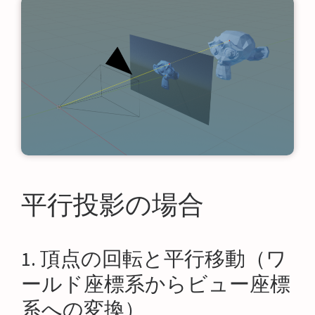
平行投影の場合
1. 頂点の回転と平行移動（ワ
ールド座標系からビュー座標
系への変換）