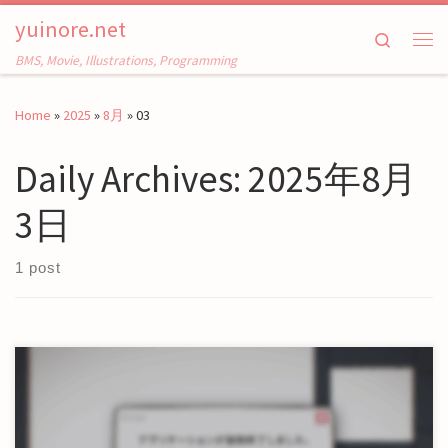
yuinore.net
Skip to content
Search
Me
BMS, Movie, Illustrations, Programming
Home
»
2025
»
8月
»
03
Daily Archives:
2025年8月
3日
1 post