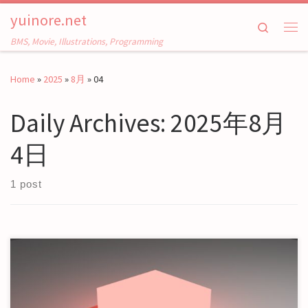
yuinore.net
Skip to content
Search
Me
BMS, Movie, Illustrations, Programming
Home
»
2025
»
8月
»
04
Daily Archives:
2025年8月
4日
1 post