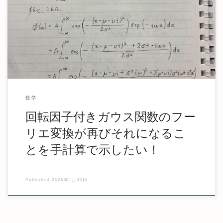
問題提起 ガウス関数のフーリエ変換がガウス関数になると
言った場合、原点対称のガウス関数 $$ f(x […]
数学
回転因子付きガウス関数のフー
リエ変換が再びそれになるこ
とを手計算で示したい！
Published
2026年1月30日