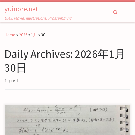
yuinore.net
Skip to content
Search
Me
BMS, Movie, Illustrations, Programming
Home
»
2026
»
1月
»
30
Daily Archives:
2026年1月
30日
1 post