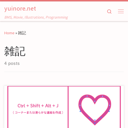
yuinore.net
Skip to content
Search
Me
BMS, Movie, Illustrations, Programming
Home
»
雑記
雑記
4 posts
Illustrator で Blender 等の Merge by Distance / Merge […]