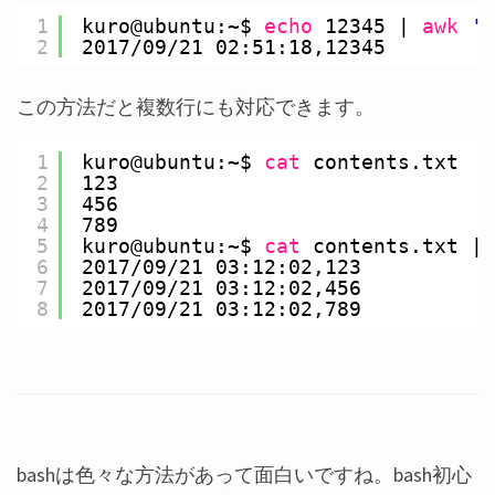
1
kuro@ubuntu:~$ 
echo
12345 | 
awk
'{
2
2017
/09/21
02:51:18,12345
この方法だと複数行にも対応できます。
1
kuro@ubuntu:~$ 
cat
contents.txt 
2
123
3
456
4
789
5
kuro@ubuntu:~$ 
cat
contents.txt | 
6
2017
/09/21
03:12:02,123
7
2017
/09/21
03:12:02,456
8
2017
/09/21
03:12:02,789
bashは色々な方法があって面白いですね。bash初心