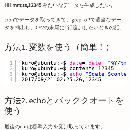
HH:mm:ss,12345
みたいなデータを生成したい。
cronでデータを取ってきて、grep -oPで適当なデー
タを抽出し、CSVの末尾に1行追加したいときの話。
方法1. 変数を使う（簡単！）
1
kuro@ubuntu:~$ 
date
=`
date
+
"%Y/%m/
2
kuro@ubuntu:~$ contents=12345
3
kuro@ubuntu:~$ 
echo
"$date,$conten
4
2017
/09/21
02:25:26,12345
方法2. echoとバッククオートを
使う
最後のcatは標準入力を受け取っています。