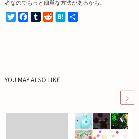
者なのでもっと簡単な方法があるかも。
T
Fa
T
R
H
共
wi
ce
u
e
at
有
tt
b
m
d
e
er
o
bl
di
n
o
r
t
a
k
YOU MAY ALSO LIKE