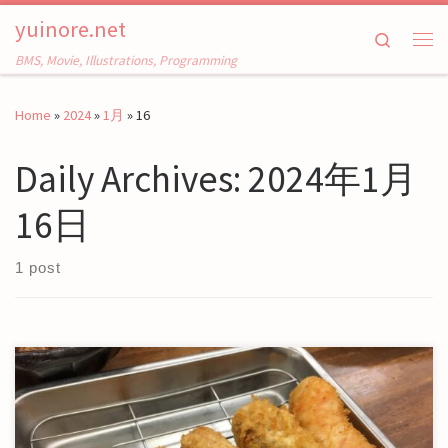
yuinore.net
Skip to content
Search
Me
BMS, Movie, Illustrations, Programming
Home
»
2024
»
1月
»
16
Daily Archives:
2024年1月
16日
1 post