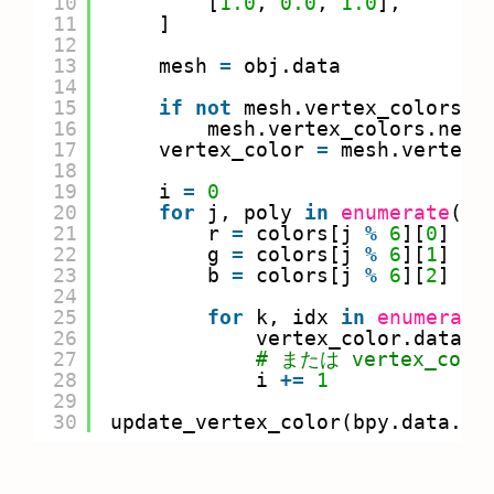
10
[
1.0
, 
0.0
, 
1.0
],
11
]
12
13
mesh 
=
obj.data
14
15
if
not
mesh.vertex_colors:
16
mesh.vertex_colors.new(
17
vertex_color 
=
mesh.vertex_
18
19
i 
=
0
20
for
j, poly 
in
enumerate
(me
21
r 
=
colors[j 
%
6
][
0
]
22
g 
=
colors[j 
%
6
][
1
]
23
b 
=
colors[j 
%
6
][
2
]
24
25
for
k, idx 
in
enumerate
26
vertex_color.data[i
27
# または vertex_color
28
i 
+
=
1
29
30
update_vertex_color(bpy.data.ob