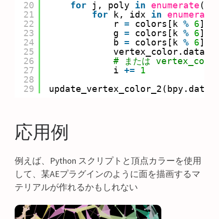
20
for
j, poly 
in
enumerate
(me
21
for
k, idx 
in
enumerate
22
r 
=
colors[k 
%
6
][
0
23
g 
=
colors[k 
%
6
][
1
24
b 
=
colors[k 
%
6
][
2
25
vertex_color.data[i
26
# または vertex_color
27
i 
+
=
1
28
29
update_vertex_color_2(bpy.data.
応用例
例えば、Python スクリプトと頂点カラーを使用
して、某AEプラグインのように面を描画するマ
テリアルが作れるかもしれない