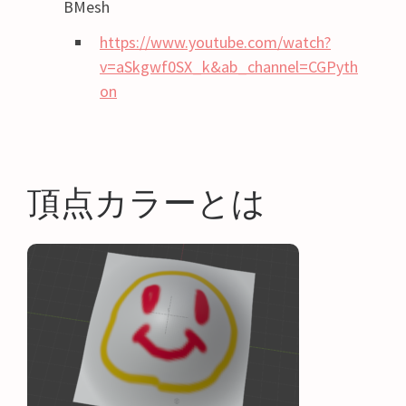
BMesh
https://www.youtube.com/watch?
v=aSkgwf0SX_k&ab_channel=CGPyth
on
頂点カラーとは