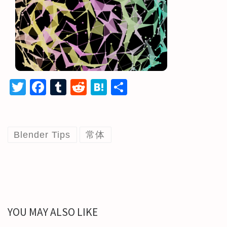
T
Fa
T
R
H
共
wi
ce
u
e
at
有
tt
b
m
d
e
er
o
bl
di
n
Blender Tips
常体
o
r
t
a
k
YOU MAY ALSO LIKE