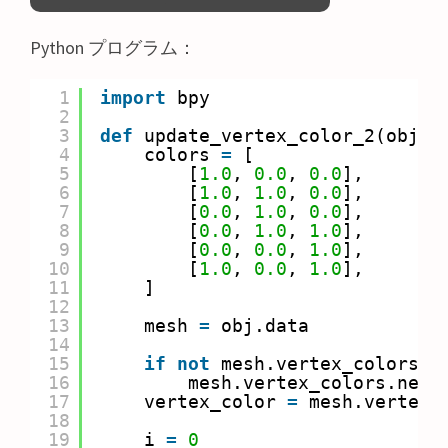
Python プログラム：
1
import
bpy
2
3
def
update_vertex_color_2(obj):
4
colors 
=
[
5
[
1.0
, 
0.0
, 
0.0
],
6
[
1.0
, 
1.0
, 
0.0
],
7
[
0.0
, 
1.0
, 
0.0
],
8
[
0.0
, 
1.0
, 
1.0
],
9
[
0.0
, 
0.0
, 
1.0
],
10
[
1.0
, 
0.0
, 
1.0
],
11
]
12
13
mesh 
=
obj.data
14
15
if
not
mesh.vertex_colors:
16
mesh.vertex_colors.new(
17
vertex_color 
=
mesh.vertex_
18
19
i 
=
0