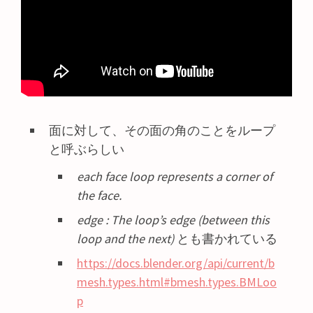
面に対して、その面の角のことをループ
と呼ぶらしい
each face loop represents a corner of
the face.
edge : The loop’s edge (between this
loop and the next)
とも書かれている
https://docs.blender.org/api/current/b
mesh.types.html#bmesh.types.BMLoo
p