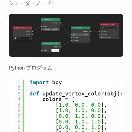
シェーダーノード：
Python プログラム：
1
import
bpy
2
3
def
update_vertex_color(obj):
4
colors 
=
[
5
[
1.0
, 
0.0
, 
0.0
],
6
[
1.0
, 
1.0
, 
0.0
],
7
[
0.0
, 
1.0
, 
0.0
],
8
[
0.0
, 
1.0
, 
1.0
],
9
[
0.0
, 
0.0
, 
1.0
],