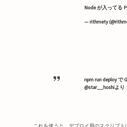
Node が入ってる PC
— rithmety (@rithm
npm run deploy
@star__hoshiより
これを使うと、デプロイ用のスクリプト