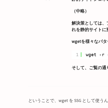
（中略）
解決策としては、ブ
れを静的サイトに
wgetを様々な
1
wget -r 
そして、ご覧の通り
ということで、wget を SSG として