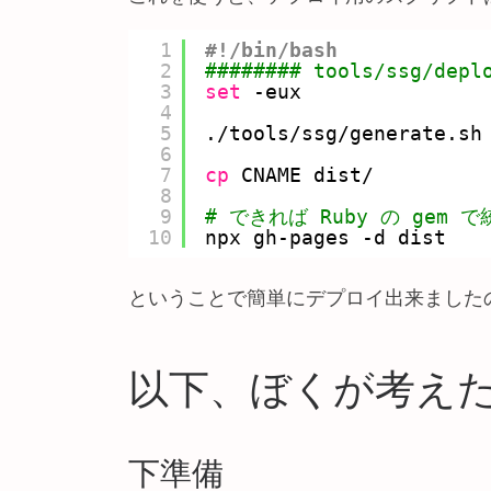
1
#!/bin/bash
2
######## tools/ssg/depl
3
set
-eux
4
5
.
/tools/ssg/generate
.sh
6
7
cp
CNAME dist/
8
9
# できれば Ruby の gem 
10
npx gh-pages -d dist
ということで簡単にデプロイ出来ました
以下、ぼくが考え
下準備