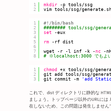
1
mkdir
-p tools
/ssg
2
vim tools
/ssg/generate
.s
1
#!/bin/bash
2
######## tools/ssg/gener
3
set
-eux
4
5
rm
-rf dist
6
7
wget -r -l inf -k -
nc
-n
8
# ※localhost:3000 
1
chmod
+x tools
/ssg/gener
2
git add tools
/ssg/genera
3
git commit -m 
'add Stati
これで、dist ディレクトリに静的な HTM
ましょう。トップページ以外のURLには 
在しないため、この問題は発生しません