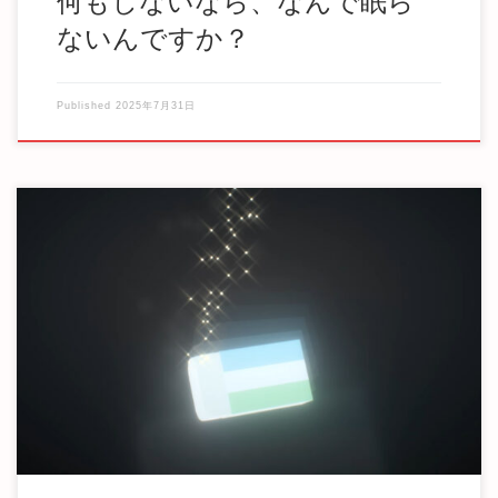
何もしないなら、なんで眠ら
ないんですか？
Published
2025年7月31日
夢を見ていた 現実ではない しかし心地よく その風速に従う
これは望み？ 曖昧な境界 涙を流し 退化 […]