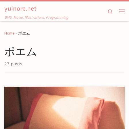
yuinore.net
Skip to content
Search
Me
BMS, Movie, Illustrations, Programming
Home
»
ポエム
ポエム
27 posts
はじめに これは技術の善悪の話ではない。明日の食費のた
めにあなたがどう行動すべきかという話もしないし […]