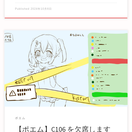
Published
2024年10月6日
C106 を欠席します 人は失敗から学ぶのであるからこそ、今
まさに反省をしなければならない。 ※恥ず […]
ポエム
【ポエム】C106 を欠席します