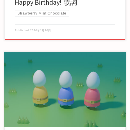
Happy Birthday! 歌詞
Strawberry Mint Chocolate
Published
2026年1月16日
それはただのファンタジーで 現実とは程遠い絵空事で 期待
すればするほど後悔してしまう 中身のない空虚 […]